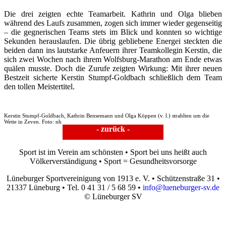
Die drei zeigten echte Teamarbeit. Kathrin und Olga blieben
während des Laufs zusammen, zogen sich immer wieder gegenseitig
– die gegnerischen Teams stets im Blick und konnten so wichtige
Sekunden herauslaufen. Die übrig gebliebene Energei steckten die
beiden dann ins lautstarke Anfeuern ihrer Teamkollegin Kerstin, die
sich zwei Wochen nach ihrem Wolfsburg-Marathon am Ende etwas
quälen musste. Doch die Zurufe zeigten Wirkung: Mit ihrer neuen
Bestzeit sicherte Kerstin Stumpf-Goldbach schließlich dem Team
den tollen Meistertitel.
Kerstin Stumpf-Goldbach, Kathrin Bensemann und Olga Köppen (v. l.) strahlten um die
Wette in Zeven. Foto: nh
- zurück -
Sport ist im Verein am schönsten • Sport bei uns heißt auch
Völkerverständigung • Sport = Gesundheitsvorsorge
Lüneburger Sportvereinigung von 1913 e. V. • Schützenstraße 31 •
21337 Lüneburg • Tel. 0 41 31 / 5 68 59 •
info@lueneburger-sv.de
© Lüneburger SV