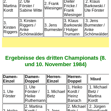
2.
2. Ute
Dieter
2. Klaus
2. Frank
Martina
Förster /
Fricke /
Barkowski /
Wiesinger
Kordt
Sabine Witte
Frank
Ute Förster
Wiesinger
3. Kirsten
3. Klaus
3. Jens
3.
Riggers /
3. Jens
Barkowski
Burmester /
Kirsten
Anke
Burmester
/ Holger
Anke
Riggers
Schönwälder
Trumann
Schönwälder
Ergebnisse des dritten Championats (8.
und 10. November 1984)
Damen-
Damen-
Herren-
Herren-
Mixed
Einzel
Doppel
Einzel
Doppel
1. Ute
1. Heiko
1. Michael
1. Ute
Förster /
1. Michael
Kordt /
Betz /
Förster
Heike
Betz
Heinz
Martina
Ruthemann
Banach
Kordt
2. Martina
2. Michael
2. Jürgen
2. Heike
Kordt /
2. Jens
Betz /
Wendlandt