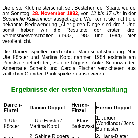
Die erste Klubmeisterschaft seit Bestehen der Sparte wurde
am Sonntag,
28. November 1982
, von
12 bis 17 Uhr
in der
Sporthalle Kaltenmoor
ausgetragen. Wer kennt sie nicht die
bekannte Redewendung „Aller guten Dinge sind drei.“ Und
somit haben wir die Resultate der ersten drei
Vereinsmeisterschaften (1982, 1983 und 1984) hier
veröffentlicht.
Die Damen spielten noch ohne Mannschaftsbindung. Nur
Ute Förster und Martina Kordt nahmen 1984 erstmals am
Punktspielbetrieb teil, Sabine Riggers, Anke Schönwälder,
Annemarie Schenk und Carola Fischer verzichteten aus
zeitlichen Gründen Punktspiele zu absolvieren.
Ergebnisse der ersten Veranstaltung
Damen-
Herren-
Damen-Doppel
Herren-Doppel
Einzel
Einzel
1. Jürgen
1. Ute
1. Ute Förster /
1. Klaus
Wendlandt / Jens
Förster
Martina Kordt
Barkowski
Burmester
2. Sabine Riggers
2. Hans-Dieter