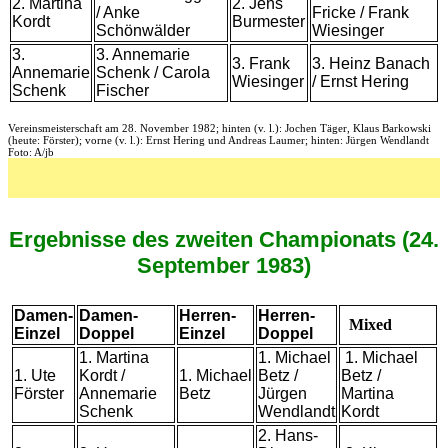
2. Martina
2. Jens
/ Anke
Fricke / Frank
Kordt
Burmester
Schönwälder
Wiesinger
3.
3. Annemarie
3. Frank
3. Heinz Banach
Annemarie
Schenk / Carola
Wiesinger
/ Ernst Hering
Schenk
Fischer
Vereinsmeisterschaft am 28. November 1982; hinten (v. l.): Jochen Täger, Klaus Barkowski
(heute: Förster); vorne (v. l.): Ernst Hering und Andreas Laumer; hinten: Jürgen Wendlandt
Foto: A/jb
Ergebnisse des zweiten Championats (24.
September 1983)
Damen-
Damen-
Herren-
Herren-
Mixed
Einzel
Doppel
Einzel
Doppel
1. Martina
1. Michael
1. Michael
1. Ute
Kordt /
1. Michael
Betz /
Betz /
Förster
Annemarie
Betz
Jürgen
Martina
Schenk
Wendlandt
Kordt
2. Hans-