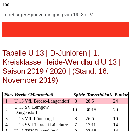
Lüneburger Sportvereinigung von 1913 e. V.
Tabelle U 13 | D-Junioren | 1.
Kreisklasse Heide-Wendland U 13 |
Saison 2019 / 2020 | (Stand: 16.
November 2019)
Platz
Verein / Mannschaft
Spiele
Torverhältnis
Punkte
1.
U 13 VfL Breese-Langendorf
8
28:5
24
U 13 SV Lemgow-
2.
10
30:15
20
Dangenstorf
3.
U 13 VfL Lüneburg I
8
26:5
16
4.
U 13 SV Eintracht Lüneburg
7
17:11
14
5.
U 13 TSV Bienenbüttel
9
23:18
14