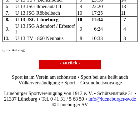
6
U 13 JSG Ilmenautal II
9
22:20
13
7.
U 13 JSG Röbbelbach
10
17:25
11
8.
U 13 JSG Lüneburg
10
11:34
7
U 13 JSG Adendorf / Erbstorf
9.
9
6:24
4
I
10.
U 13 TV 1860 Neuhaus
8
10:33
3
(pink: Aufstieg)
- zurück -
Sport ist im Verein am schönsten • Sport bei uns heißt auch
Völkerverständigung • Sport = Gesundheitsvorsorge
Lüneburger Sportvereinigung von 1913 e. V. • Schützenstraße 31 •
21337 Lüneburg • Tel. 0 41 31 / 5 68 59 •
info@lueneburger-sv.de
© Lüneburger SV