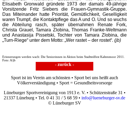
Elisabeth Gronwald gründete 1973 der damals 49-jährige
Vorsitzende Fritz Siebers die Frauen-Gymnastik-Gruppe.
Das Miteinander hatte Priorität, Gemütlichkeit, Geselligkeit
waren Trumpf, die Kontaktpflege das A und O. Und so wuchs
die Abteilung rasch, später übernahmen Renate Fork,
Christa Grauel, Tamara Zlobina, Thomas Franke-Weltmann
und Anastasija Pissetski, Tochter von Tamara Zlobina, die
„Turn-Riege“ unter dem Motto: „Wer rastet – der rostet“.
(jb)
Erinnerungen werden wach: Die Seniorinnen in Aktion beim Stadtteilfest Kaltenmoor 2011.
Foto: A/jb
- zurück -
Sport ist im Verein am schönsten • Sport bei uns heißt auch
Völkerverständigung • Sport = Gesundheitsvorsorge
Lüneburger Sportvereinigung von 1913 e. V. • Schützenstraße 31 •
21337 Lüneburg • Tel. 0 41 31 / 5 68 59 •
info@lueneburger-sv.de
© Lüneburger SV