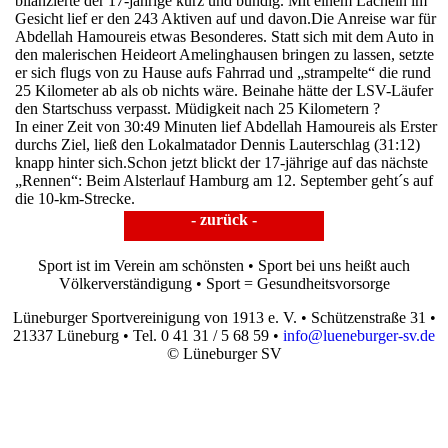
bilanzierte der 17-jährige kurz und bündig. Mit einem Lächeln im
Gesicht lief er den 243 Aktiven auf und davon.Die Anreise war für
Abdellah Hamoureis etwas Besonderes. Statt sich mit dem Auto in
den malerischen Heideort Amelinghausen bringen zu lassen, setzte
er sich flugs von zu Hause aufs Fahrrad und „strampelte“ die rund
25 Kilometer ab als ob nichts wäre. Beinahe hätte der LSV-Läufer
den Startschuss verpasst. Müdigkeit nach 25 Kilometern ?
In einer Zeit von 30:49 Minuten lief Abdellah Hamoureis als Erster
durchs Ziel, ließ den Lokalmatador Dennis Lauterschlag (31:12)
knapp hinter sich.Schon jetzt blickt der 17-jährige auf das nächste
„Rennen“: Beim Alsterlauf Hamburg am 12. September geht´s auf
die 10-km-Strecke.
- zurück -
Sport ist im Verein am schönsten • Sport bei uns heißt auch
Völkerverständigung • Sport = Gesundheitsvorsorge
Lüneburger Sportvereinigung von 1913 e. V. • Schützenstraße 31 •
21337 Lüneburg • Tel. 0 41 31 / 5 68 59 •
info@lueneburger-sv.de
© Lüneburger SV