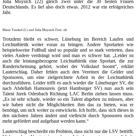
Julia Moysich (22) gleich zwei unter die 30 besten Frauen
Deutschlands. Es lief also doch etwas. 2012 war ein erfolgreiches
Jahr.
Marie Trenkel (l.) und Julia Moysich Foto: nh
Trotzdem bleibt es schwer, Lüneburg im Bereich Laufen und
Leichtathletik weiter voran zu bringen. Andere Sportarten wie
beispielsweise Fußball sind so populär und so stark vertreten, dass
vieles Andere verdrängt wird und man es schwer hat. „Leider ist
auch die leistungsbezogene Leichtathletik eine Sportart, die zur
Randerscheinung gehört, wobei der Volkslauf boomt“, erklärt
Lauterschlag. Daher fehlen auch den Vereinen die Gelder und
Sponsoren, um eine zielgerichtete Arbeit in der Leichtathletik
durchzuführen. Leider trifft es auch wieder die Lüneburger SV, die
nach Abdellah Hamoureis (jetzt Hamburger SV) nun auch sein
Talent Jurek Odenbach Richtung LAC Berlin ziehen lassen muss.
„Es ist sehr schade, wieder so ein Talent abgeben zu müssen, aber
wir haben nicht die Möglichkeiten ihm das zu bieten, was er
benötigt, um sich weiter zu entwickeln. Ich hoffe, dass sich dieses in
den nächsten Jahren ändert und vielleicht durch Sponsoren noch
mehr gefördert und aufgebaut werden kann.“
Lauterschlag beschreibt ein Problem, dass nicht nur die LSV betrifft.