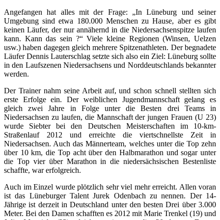
Angefangen hat alles mit der Frage: „In Lüneburg und seiner
Umgebung sind etwa 180.000 Menschen zu Hause, aber es gibt
keinen Läufer, der nur annähernd in die Niedersachsenspitze laufen
kann. Kann das sein ?“ Viele kleine Regionen (Winsen, Uelzen
usw.) haben dagegen gleich mehrere Spitzenathleten. Der begnadete
Läufer Dennis Lauterschlag setzte sich also ein Ziel: Lüneburg sollte
in den Laufszenen Niedersachsens und Norddeutschlands bekannter
werden.
Der Trainer nahm seine Arbeit auf, und schon schnell stellten sich
erste Erfolge ein. Der weiblichen Jugendmannschaft gelang es
gleich zwei Jahre in Folge unter die Besten drei Teams in
Niedersachsen zu laufen, die Mannschaft der jungen Frauen (U 23)
wurde Siebter bei den Deutschen Meisterschaften im 10-km-
Straßenlauf 2012 und erreichte die viertschnellste Zeit in
Niedersachsen. Auch das Männerteam, welches unter die Top zehn
über 10 km, die Top acht über den Halbmarathon und sogar unter
die Top vier über Marathon in die niedersächsischen Bestenliste
schaffte, war erfolgreich.
Auch im Einzel wurde plötzlich sehr viel mehr erreicht. Allen voran
ist das Lüneburger Talent Jurek Odenbach zu nennen. Der 14-
Jährige ist derzeit in Deutschland unter den besten Drei über 3.000
Meter. Bei den Damen schafften es 2012 mit Marie Trenkel (19) und