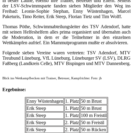
in bester Laune, ebenso ihre Trainer, Betreuer und Eltern. Seitens
der LSV-Schwimmsparte fanden sieben Mitglieder den Weg ins
Freibad: Leonie-Sophie Stephan, Enny Wüstenhagen, Marcel
Paketuris, Timo Reiter, Erik Steep, Florian Tietz und Tim Wolff.
Thomas Pöthe, Schwimmabteilungsleiter des TSV Adendorf, hatte
mit seinen Helfeshelfern alles prima organisiert und übernahm auch
die Moderation, in dem er die Teilnehmer in den einzelnen
Wettkämpfen aufrief. Ein Mammutprogramm mußte er absolvieren.
Folgende sieben Vereine waren vertreten: TSV Adendorf, MTV
Treubund Lüneburg, VfL Lüneburg, Lüneburger SV (LSV), DLRG
Faßberg (Landkreis Celle), MTV Bispingen und MTV Dannenberg.
Blick ins Wettkampfbecken mit Trainer, Betreuer, Kampfrichter. Foto: jb
Ergebnisse:
Enny Wüstenhagen
1. Platz
50 m Brust
Erik Steep
1. Platz
50 m Brust
Erik Steep
1. Platz
100 m Freistil
Erik Steep
2. Platz
50 m Freistil
Erik Steep
2. Platz
50 m Rücken