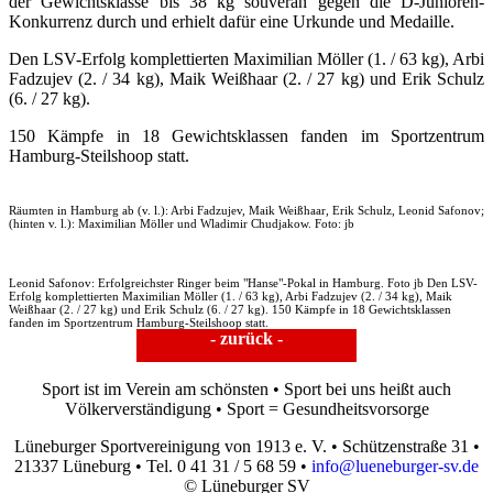
der Gewichtsklasse bis 38 kg souverän gegen die D-Junioren-
Konkurrenz durch und erhielt dafür eine Urkunde und Medaille.
Den LSV-Erfolg komplettierten Maximilian Möller (1. / 63 kg), Arbi
Fadzujev (2. / 34 kg), Maik Weißhaar (2. / 27 kg) und Erik Schulz
(6. / 27 kg).
150 Kämpfe in 18 Gewichtsklassen fanden im Sportzentrum
Hamburg-Steilshoop statt.
Räumten in Hamburg ab (v. l.): Arbi Fadzujev, Maik Weißhaar, Erik Schulz, Leonid Safonov;
(hinten v. l.): Maximilian Möller und Wladimir Chudjakow. Foto: jb
Leonid Safonov: Erfolgreichster Ringer beim "Hanse"-Pokal in Hamburg. Foto jb Den LSV-
Erfolg komplettierten Maximilian Möller (1. / 63 kg), Arbi Fadzujev (2. / 34 kg), Maik
Weißhaar (2. / 27 kg) und Erik Schulz (6. / 27 kg). 150 Kämpfe in 18 Gewichtsklassen
fanden im Sportzentrum Hamburg-Steilshoop statt.
- zurück -
Sport ist im Verein am schönsten • Sport bei uns heißt auch
Völkerverständigung • Sport = Gesundheitsvorsorge
Lüneburger Sportvereinigung von 1913 e. V. • Schützenstraße 31 •
21337 Lüneburg • Tel. 0 41 31 / 5 68 59 •
info@lueneburger-sv.de
© Lüneburger SV