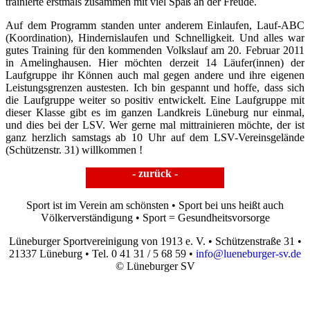
trainierte erstmals zusammen mit viel Spaß an der Freude.
Auf dem Programm standen unter anderem Einlaufen, Lauf-ABC
(Koordination), Hindernislaufen und Schnelligkeit. Und alles war
gutes Training für den kommenden Volkslauf am 20. Februar 2011
in Amelinghausen. Hier möchten derzeit 14 Läufer(innen) der
Laufgruppe ihr Können auch mal gegen andere und ihre eigenen
Leistungsgrenzen austesten. Ich bin gespannt und hoffe, dass sich
die Laufgruppe weiter so positiv entwickelt. Eine Laufgruppe mit
dieser Klasse gibt es im ganzen Landkreis Lüneburg nur einmal,
und dies bei der LSV. Wer gerne mal mittrainieren möchte, der ist
ganz herzlich samstags ab 10 Uhr auf dem LSV-Vereinsgelände
(Schützenstr. 31) willkommen !
- zurück -
Sport ist im Verein am schönsten • Sport bei uns heißt auch
Völkerverständigung • Sport = Gesundheitsvorsorge
Lüneburger Sportvereinigung von 1913 e. V. • Schützenstraße 31 •
21337 Lüneburg • Tel. 0 41 31 / 5 68 59 •
info@lueneburger-sv.de
© Lüneburger SV