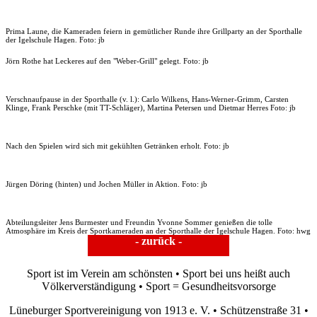
Prima Laune, die Kameraden feiern in gemütlicher Runde ihre Grillparty an der Sporthalle
der Igelschule Hagen. Foto: jb
Jörn Rothe hat Leckeres auf den "Weber-Grill" gelegt. Foto: jb
Verschnaufpause in der Sporthalle (v. l.): Carlo Wilkens, Hans-Werner-Grimm, Carsten
Klinge, Frank Perschke (mit TT-Schläger), Martina Petersen und Dietmar Herres Foto: jb
Nach den Spielen wird sich mit gekühlten Getränken erholt. Foto: jb
Jürgen Döring (hinten) und Jochen Müller in Aktion. Foto: jb
Abteilungsleiter Jens Burmester und Freundin Yvonne Sommer genießen die tolle
Atmosphäre im Kreis der Sportkameraden an der Sporthalle der Igelschule Hagen. Foto: hwg
- zurück -
Sport ist im Verein am schönsten • Sport bei uns heißt auch
Völkerverständigung • Sport = Gesundheitsvorsorge
Lüneburger Sportvereinigung von 1913 e. V. • Schützenstraße 31 •