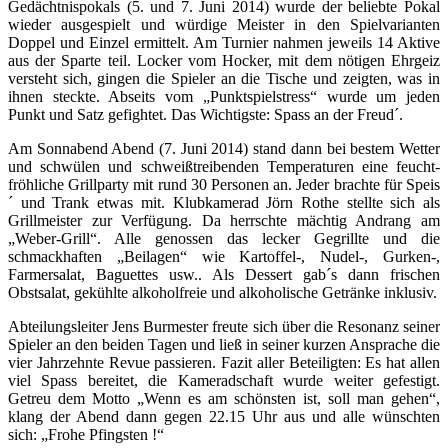
Gedächtnispokals (5. und 7. Juni 2014) wurde der beliebte Pokal
wieder ausgespielt und würdige Meister in den Spielvarianten
Doppel und Einzel ermittelt. Am Turnier nahmen jeweils 14 Aktive
aus der Sparte teil. Locker vom Hocker, mit dem nötigen Ehrgeiz
versteht sich, gingen die Spieler an die Tische und zeigten, was in
ihnen steckte. Abseits vom „Punktspielstress“ wurde um jeden
Punkt und Satz gefightet. Das Wichtigste: Spass an der Freud´.
Am Sonnabend Abend (7. Juni 2014) stand dann bei bestem Wetter
und schwülen und schweißtreibenden Temperaturen eine feucht-
fröhliche Grillparty mit rund 30 Personen an. Jeder brachte für Speis
´ und Trank etwas mit. Klubkamerad Jörn Rothe stellte sich als
Grillmeister zur Verfügung. Da herrschte mächtig Andrang am
„Weber-Grill“. Alle genossen das lecker Gegrillte und die
schmackhaften „Beilagen“ wie Kartoffel-, Nudel-, Gurken-,
Farmersalat, Baguettes usw.. Als Dessert gab´s dann frischen
Obstsalat, gekühlte alkoholfreie und alkoholische Getränke inklusiv.
Abteilungsleiter Jens Burmester freute sich über die Resonanz seiner
Spieler an den beiden Tagen und ließ in seiner kurzen Ansprache die
vier Jahrzehnte Revue passieren. Fazit aller Beteiligten: Es hat allen
viel Spass bereitet, die Kameradschaft wurde weiter gefestigt.
Getreu dem Motto „Wenn es am schönsten ist, soll man gehen“,
klang der Abend dann gegen 22.15 Uhr aus und alle wünschten
sich: „Frohe Pfingsten !“