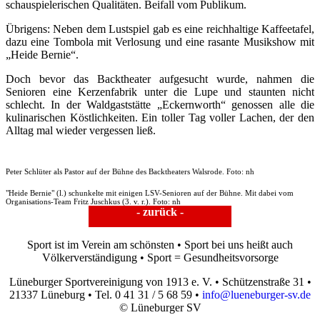
schauspielerischen Qualitäten. Beifall vom Publikum.
Übrigens: Neben dem Lustspiel gab es eine reichhaltige Kaffeetafel,
dazu eine Tombola mit Verlosung und eine rasante Musikshow mit
„Heide Bernie“.
Doch bevor das Backtheater aufgesucht wurde, nahmen die
Senioren eine Kerzenfabrik unter die Lupe und staunten nicht
schlecht. In der Waldgaststätte „Eckernworth“ genossen alle die
kulinarischen Köstlichkeiten. Ein toller Tag voller Lachen, der den
Alltag mal wieder vergessen ließ.
Peter Schlüter als Pastor auf der Bühne des Backtheaters Walsrode. Foto: nh
"Heide Bernie" (l.) schunkelte mit einigen LSV-Senioren auf der Bühne. Mit dabei vom
Organisations-Team Fritz Juschkus (3. v. r.). Foto: nh
- zurück -
Sport ist im Verein am schönsten • Sport bei uns heißt auch
Völkerverständigung • Sport = Gesundheitsvorsorge
Lüneburger Sportvereinigung von 1913 e. V. • Schützenstraße 31 •
21337 Lüneburg • Tel. 0 41 31 / 5 68 59 •
info@lueneburger-sv.de
© Lüneburger SV