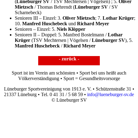
(
Lüneburger SV
/ TSV Mechtersen | Vögelsen) ; 5.
Oliver
Mietzsch
/ Thomas Behrendt (
Lüneburger SV
/ SV
Scharnebeck)
Senioren III – Einzel: 3.
Oliver Mietzsch
; 7.
Lothar Krüger
;
10.
Manfred Huschebeck
und
Richard Meyer
Senioren – Einzel: 5.
Niels Klöpper
Senioren II – Doppel: 5. Manfred Bostelmann /
Lothar
Krüger
(TSV Mechtersen | Vögelsen /
Lüneburger SV
), 5.
Manfred Huschebeck
/
Richard Meyer
- zurück -
Sport ist im Verein am schönsten • Sport bei uns heißt auch
Völkerverständigung • Sport = Gesundheitsvorsorge
Lüneburger Sportvereinigung von 1913 e. V. • Schützenstraße 31 •
21337 Lüneburg • Tel. 0 41 31 / 5 68 59 •
info@lueneburger-sv.de
© Lüneburger SV