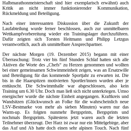
Halbmarathonmeisterschaft sind hier exemplarisch erwähnt) auch
Kritik an nicht immer funktionierender Kommunikation,
Rückmeldung und Beteiligung.
Nach einer interessanten Diskussion über die Zukunft der
Laufabteilung wurde ferner beschlossen, auch zur unmittelbaren
Wettkampfvorbereitung wieder ein Trainingslager durchzuführen.
Dafür zeigten sich Torsten Heitmann und Philipp Letzgus
verantwortlich, auch als unmittelbare Ansprechpartner.
Der nächste Morgen (19. Dezember 2015) begann mit einer
Überraschung: Trotz vier bis fünf Stunden Schlaf hatten sich alle
Aktiven die Worte des „Chefs“ zu Herzen genommen und wollten
bei einer gemeinsamen Schwimmeinheit zeigen, was an Ersatzwille
und Beteiligung für das kommende Sportjahr zu erwarten ist. Die
bis in die Haarspitzen motivierten Sportler/innen wurden aber je
enttäuscht. Die Schwimmhalle war abgeschlossen, also kein
Training um 6.30 Uhr. Doch man ließ sich nicht unterkriegen. Umso
energischer wurde die nächste Einheit angegangen. Kraftkreis und
Wandsitzen (Glückwunsch an Folke für die wahrscheinlich neue
LSV-Bestmarke von mehr als sieben Minuten) waren nur das
Warm-up. Es folgten nunmehr Bergsprints, Bergsprints und
nochmals Bergsprints. Spätestens jetzt waren auch die letzten
Teilnehmer überzeugt. Der Harz ist zwar nur ein Mittelgebirge, aber
das Auf und Ab hatte doch einen sehr alpinen Touch. Nach fünf