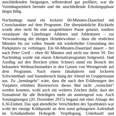
anschließenden Steigungen, selbstredend gut profiliert, war die
Vormittagseinheit beendet und die anschließende Erholungsphase
längst fällig.
Nachmittags stand ein lockerer 60-Minuten-Dauerlauf mit
Crosscharakter auf dem Programm. Die überpünktliche Rückkehr
wurde aber nicht für eine ausgedehntere Pause genutzt, sondern
veranlasste die Lüneburger Athleten und Athletinnen – zur
Verwunderung der übrigen Heimbewohner – dazu die restlichen
Minuten bis zur vollen Stunde mit wiederholter Umrundung des
Parkplatzes zu verbringen. Ein 60-Minuten-Dauerlauf dauert – frei
nach Peter Greif – eben 60 Minuten und nicht nur deren 59. Der
Nachmittag wurde mit einem Alternativprogramm fortgesetzt. Statt
Ausflug auf den Brocken (ohne Schnee) stand ein Besuch des
bekannten Weihnachtsmarktes in den Gassen von Wernigerode auf
dem Programm. Nach einem fakultativen und lockeren
Schwimmbad- und Saunabesuch klang der Abend im Gruppenraum
aus. Zu „bemängeln“ wäre, dass die nach den Erfahrungen des
Vorjahres erhöhten Bierreserven dieses Mal nicht „vernichtet“
werden konnten, wohl auch ein weiteres Zeichen dafür, dass der
Sonnabend für alle Beteiligten mehr als anstrengend war. Auch
Sonntagmorgen (20. Dezember 2015) begann mit einer Absage der
6.30-Einheit. Das spät abendliche Verschließen des Sporttraktes war
wohl der einzige Kritikpunkt an dem sonst gelungenen Aufenthalt
im Schullandheim Hohegeiß. Verpflegung, Unterkunft und