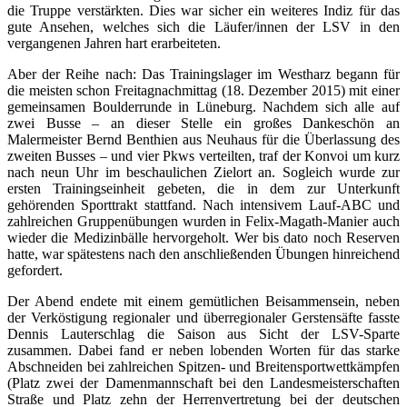
die Truppe verstärkten. Dies war sicher ein weiteres Indiz für das
gute Ansehen, welches sich die Läufer/innen der LSV in den
vergangenen Jahren hart erarbeiteten.
Aber der Reihe nach: Das Trainingslager im Westharz begann für
die meisten schon Freitagnachmittag (18. Dezember 2015) mit einer
gemeinsamen Boulderrunde in Lüneburg. Nachdem sich alle auf
zwei Busse – an dieser Stelle ein großes Dankeschön an
Malermeister Bernd Benthien aus Neuhaus für die Überlassung des
zweiten Busses – und vier Pkws verteilten, traf der Konvoi um kurz
nach neun Uhr im beschaulichen Zielort an. Sogleich wurde zur
ersten Trainingseinheit gebeten, die in dem zur Unterkunft
gehörenden Sporttrakt stattfand. Nach intensivem Lauf-ABC und
zahlreichen Gruppenübungen wurden in Felix-Magath-Manier auch
wieder die Medizinbälle hervorgeholt. Wer bis dato noch Reserven
hatte, war spätestens nach den anschließenden Übungen hinreichend
gefordert.
Der Abend endete mit einem gemütlichen Beisammensein, neben
der Verköstigung regionaler und überregionaler Gerstensäfte fasste
Dennis Lauterschlag die Saison aus Sicht der LSV-Sparte
zusammen. Dabei fand er neben lobenden Worten für das starke
Abschneiden bei zahlreichen Spitzen- und Breitensportwettkämpfen
(Platz zwei der Damenmannschaft bei den Landesmeisterschaften
Straße und Platz zehn der Herrenvertretung bei der deutschen