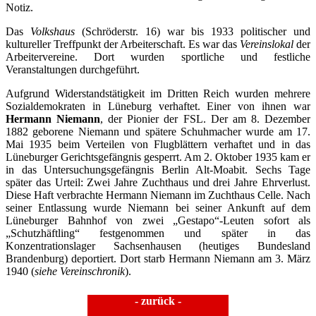
Notiz.
Das
Volkshaus
(Schröderstr. 16) war bis 1933 politischer und
kultureller Treffpunkt der Arbeiterschaft. Es war das
Vereinslokal
der
Arbeitervereine. Dort wurden sportliche und festliche
Veranstaltungen durchgeführt.
Aufgrund Widerstandstätigkeit im Dritten Reich wurden mehrere
Sozialdemokraten in Lüneburg verhaftet. Einer von ihnen war
Hermann Niemann
, der Pionier der FSL. Der am 8. Dezember
1882 geborene Niemann und spätere Schuhmacher wurde am 17.
Mai 1935 beim Verteilen von Flugblättern verhaftet und in das
Lüneburger Gerichtsgefängnis gesperrt. Am 2. Oktober 1935 kam er
in das Untersuchungsgefängnis Berlin Alt-Moabit. Sechs Tage
später das Urteil: Zwei Jahre Zuchthaus und drei Jahre Ehrverlust.
Diese Haft verbrachte Hermann Niemann im Zuchthaus Celle. Nach
seiner Entlassung wurde Niemann bei seiner Ankunft auf dem
Lüneburger Bahnhof von zwei „Gestapo“-Leuten sofort als
„Schutzhäftling“ festgenommen und später in das
Konzentrationslager Sachsenhausen (heutiges Bundesland
Brandenburg) deportiert. Dort starb Hermann Niemann am 3. März
1940 (
siehe Vereinschronik
).
- zurück -