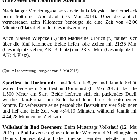
Gute Zeiten beim Sottrumer Abendlauf
Nach langer Verletzungspause startete Julia Moysich ihr Comeback
beim Sottrumer Abendlauf (10. Mai 2013). Über die amtlich
vermessenen zehn Kilometer benötigte sie eine Zeit von 42:06
Minuten (Platz drei in der Gesamtwertung).
Auch Mareen Wiepcke (l.) und Madeleine Ulbrich (r.) trauten sich
über die fünf Kilometer. Beide liefen tolle Zeiten mit 21:35 Min.
(Gesamtplatz sieben, AK: 3. Platz) und 23:31 Min. (Gesamtplatz 11,
AK: 4. Platz).
(Quelle: Landeszeitung - Ausgabe vom 8. Mai 2013)
Sportfest
in
Dortmund:
Jan-Florian Kröger und Jannik Schütt
waren bei einem Sportfest in Dortmund (8. Mai 2013) über die
1.500 Meter am Start. Beide lieferten sich ein packendes Duell,
welches Jan-Florian am Ende hauchdünn für sich entscheiden
konnte. Er verbesserte seine persönliche Bestzeit um vier Sekunden
und lief eine tolle Zeit von 4:44,19 Minuten, während Jannik mit
4:44,28 Minuten ins Ziel kam.
Volkslauf in Bad Bevensen:
Beim Muttertags-Volkslauf (12. Mai
2013) in Bad Bevensen gingen Jennifer Werner und Abteilungsleiter
Dennis Lauterschlag auf die Strecke. Jennifer belegte in ihrer