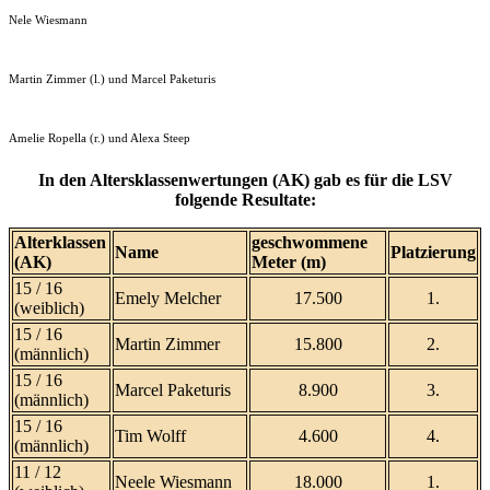
Nele Wiesmann
Martin Zimmer (l.) und Marcel Paketuris
Amelie Ropella (r.) und Alexa Steep
In den Altersklassenwertungen (AK) gab es für die LSV
folgende Resultate:
Alterklassen
geschwommene
Name
Platzierung
(AK)
Meter (m)
15 / 16
Emely Melcher
17.500
1.
(weiblich)
15 / 16
Martin Zimmer
15.800
2.
(männlich)
15 / 16
Marcel Paketuris
8.900
3.
(männlich)
15 / 16
Tim Wolff
4.600
4.
(männlich)
11 / 12
Neele Wiesmann
18.000
1.