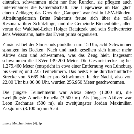
eintrafen, schwammen nicht nur ihre Runden, sie pflegten auch
untereinander die Kameradschaft. Die Liegewiese im Bad glich
einem Zeltlager, das Gros der „Camper“ war fest in LSV-Händen.
Abteilungsleiterin Britta Paketuris freute sich über die tolle
Resonanz ihrer Schützlinge, und die Gemeinde Bienenbüttel, allen
voran der Waldbad-Leiter Holger Ratajczak und sein Stellvertreter
Jens Weissmann, hatte das Event prima organisiert.
Zunächst fiel der Startschuß pünktlich um 15 Uhr, acht Schwimmer
sprangen ins Becken. Nach und nach gesellten sich immer mehr
Aktive dazu und schwammen, was das Zeug hielt. Insgesamt
schwammen die LSVer 139.200 Meter. Die Gesamtstrecke lag bei
1.275.460 Meter (entspricht in etwa einer Entfernung von Lüneburg
bis Genua) und 225 Teilnehmern. Das heißt: Eine durchschnittliche
Strecke von 5.669 Meter pro Schwimmer. In der Nacht, also von
22.00 Uhr bis 06.00 Uhr, wurden 256.950 Meter geschwommen.
Die jüngste Teilnehmerin war Alexa Steep (1.000 m), die
zweitjüngste Amelie Ropella (3.500 m). Als jüngster Aktiver war
Leon Zacharias (500 m), als zweitjüngster Jordan Maximilian
Zazgornik (3.100 m) am Start.
Emely Melcher Fotos (4): fp