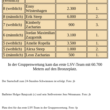
(weiblich)
Enny
8 (weiblich)
2.300
1.
Wüstenhagen
8 (männlich)
Erik Steep
6.000
2.
Kimberly
7 (weiblich)
900
3.
Zacharias
Jordan Maximilian
6 (männlich)
3.100
1.
Zazgornik
5 (weiblich)
Amelie Ropella
3.500
1.
5 (weiblich)
Alexa Steep
1.000
2.
5 (männlich)
Leon Zacharias
500
1.
In der Gruppenwertung kam das erste LSV-Team mit 60.700
Metern auf den Bronzeplatz.
Der Startschuß zum 24-Stunden-Schwimmen ist erfolgt. Foto: jb
Badleiter Holger Ratajczak (r.) und sein Stellvertreter Jens Weissmann. Foto: jb
Platz drei für das erste LSV-Team in der Gruppenwertung. Foto: fp