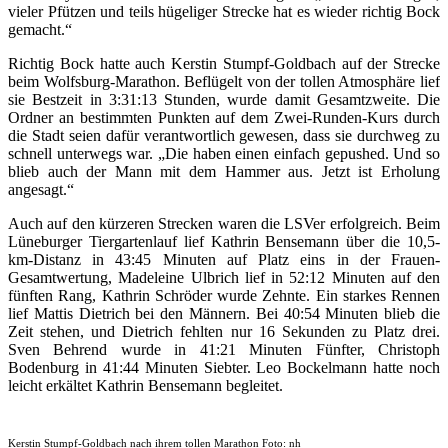
vieler Pfützen und teils hügeliger Strecke hat es wieder richtig Bock
gemacht.“
Richtig Bock hatte auch Kerstin Stumpf-Goldbach auf der Strecke
beim Wolfsburg-Marathon. Beflügelt von der tollen Atmosphäre lief
sie Bestzeit in 3:31:13 Stunden, wurde damit Gesamtzweite. Die
Ordner an bestimmten Punkten auf dem Zwei-Runden-Kurs durch
die Stadt seien dafür verantwortlich gewesen, dass sie durchweg zu
schnell unterwegs war. „Die haben einen einfach gepushed. Und so
blieb auch der Mann mit dem Hammer aus. Jetzt ist Erholung
angesagt.“
Auch auf den kürzeren Strecken waren die LSVer erfolgreich. Beim
Lüneburger Tiergartenlauf lief Kathrin Bensemann über die 10,5-
km-Distanz in 43:45 Minuten auf Platz eins in der Frauen-
Gesamtwertung, Madeleine Ulbrich lief in 52:12 Minuten auf den
fünften Rang, Kathrin Schröder wurde Zehnte. Ein starkes Rennen
lief Mattis Dietrich bei den Männern. Bei 40:54 Minuten blieb die
Zeit stehen, und Dietrich fehlten nur 16 Sekunden zu Platz drei.
Sven Behrend wurde in 41:21 Minuten Fünfter, Christoph
Bodenburg in 41:44 Minuten Siebter. Leo Bockelmann hatte noch
leicht erkältet Kathrin Bensemann begleitet.
Kerstin Stumpf-Goldbach nach ihrem tollen Marathon Foto: nh