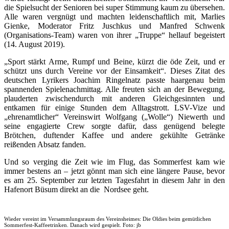
die Spielsucht der Senioren bei super Stimmung kaum zu übersehen.
Alle waren vergnügt und machten leidenschaftlich mit, Marlies
Gienke, Moderator Fritz Juschkus und Manfred Schwenk
(Organisations-Team) waren von ihrer „Truppe“ hellauf begeistert
(14. August 2019).
„Sport stärkt Arme, Rumpf und Beine, kürzt die öde Zeit, und er
schützt uns durch Vereine vor der Einsamkeit“. Dieses Zitat des
deutschen Lyrikers Joachim Ringelnatz passte haargenau beim
spannenden Spielenachmittag. Alle freuten sich an der Bewegung,
plauderten zwischendurch mit anderen Gleichgesinnten und
entkamen für einige Stunden dem Alltagstrott. LSV-Vize und
„ehrenamtlicher“ Vereinswirt Wolfgang („Wolle“) Niewerth und
seine engagierte Crew sorgte dafür, dass genügend belegte
Brötchen, duftender Kaffee und andere gekühlte Getränke
reißenden Absatz fanden.
Und so verging die Zeit wie im Flug, das Sommerfest kam wie
immer bestens an – jetzt gönnt man sich eine längere Pause, bevor
es am 25. September zur letzten Tagesfahrt in diesem Jahr in den
Hafenort Büsum direkt an die Nordsee geht.
Wieder vereint im Versammlungsraum des Vereinsheimes: Die Oldies beim gemütlichen
Sommerfest-Kaffeetrinken. Danach wird gespielt. Foto: jb