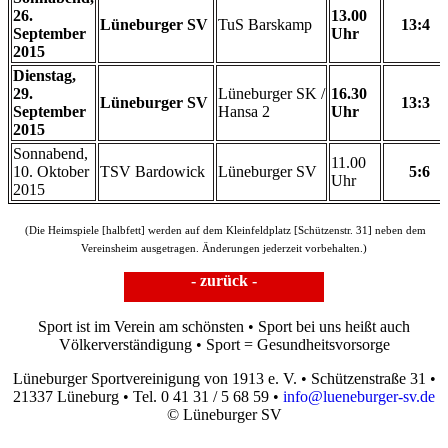
26.
13.00
Lüneburger SV
TuS Barskamp
13:4
September
Uhr
2015
Dienstag,
29.
Lüneburger SK /
16.30
Lüneburger SV
13:3
September
Hansa 2
Uhr
2015
Sonnabend,
11.00
10. Oktober
TSV Bardowick
Lüneburger SV
5:6
Uhr
2015
(Die Heimspiele [halbfett] werden auf dem Kleinfeldplatz [Schützenstr. 31] neben dem
Vereinsheim ausgetragen. Änderungen jederzeit vorbehalten.)
- zurück -
Sport ist im Verein am schönsten • Sport bei uns heißt auch
Völkerverständigung • Sport = Gesundheitsvorsorge
Lüneburger Sportvereinigung von 1913 e. V. • Schützenstraße 31 •
21337 Lüneburg • Tel. 0 41 31 / 5 68 59 •
info@lueneburger-sv.de
© Lüneburger SV