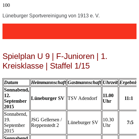
Lüneburger Sportvereinigung von 1913 e. V.
Spielplan U 9 | F-Junioren | 1.
Kreisklasse | Staffel 1/15
Datum
Heimmannschaft
Gastmannschaft
Uhrzeit
Ergebnis
Sonnabend,
12.
11.00
Lüneburger SV
TSV Adendorf
11:1
September
Uhr
2015
Sonnabend,
19.
JSG Gellersen /
10.30
Lüneburger SV
7:5
September
Reppenstedt 2
Uhr
2015
Sonnabend,