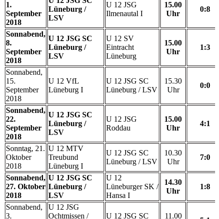
U 12 JSG SC
1.
U 12 JSG
15.00
Lüneburg /
0:8
September
Ilmenautal I
Uhr
LSV
2018
Sonnabend,
U 12 JSG SC
U 12 SV
8.
15.00
Lüneburg /
Eintracht
1:3
September
Uhr
LSV
Lüneburg
2018
Sonnabend,
15.
U 12 VfL
U 12 JSG SC
15.30
0:0
September
Lüneburg I
Lüneburg / LSV
Uhr
2018
Sonnabend,
U 12 JSG SC
22.
U 12 JSG
15.00
Lüneburg /
4:1
September
Roddau
Uhr
LSV
2018
Sonntag, 21.
U 12 MTV
U 12 JSG SC
10.30
Oktober
Treubund
7:0
Lüneburg / LSV
Uhr
2018
Lüneburg I
Sonnabend,
U 12 JSG SC
U 12
14.30
27. Oktober
Lüneburg /
Lüneburger SK /
1:8
Uhr
2018
LSV
Hansa I
Sonnabend,
U 12 JSG
3.
Ochtmissen /
U 12 JSG SC
11.00