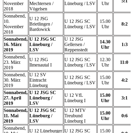
5:1
November
Mechtersen /
Lüneburg / LSV
Uhr
2018
Vögelsen
Sonnabend,
U 12 JSG
10.
U 12 JSG SC
15.00
Brietlingen /
8:2
November
Lüneburg / LSV
Uhr
Bardowick
2018
Sonnabend,
U 12 JSG SC
U 12 JSG
14.30
16. März
Lüneburg /
Gellersen /
1:3
Uhr
2019
LSV
Reppenstedt
Sonnabend,
U 12 JSG
U 12 JSG SC
12.30
23. März
11:0
Ilmenautal I
Lüneburg / LSV
Uhr
2019
Sonnabend,
U 12 SV
U 12 JSG SC
15.00
30. März
Eintracht
4:2
Lüneburg / LSV
Uhr
2019
Lüneburg
Sonnabend,
U 12 JSG SC
U 12 VfL
15.00
27. April
Lüneburg /
3:1
Lüneburg I
Uhr
2019
LSV
Sonnabend,
U 12 JSG SC
U 12 MTV
15.00
11. Mai
Lüneburg /
Treubund
0:6
Uhr
2019
LSV
Lüneburg I
Sonnabend,
U 12 Lüneburger
U 12 JSG SC
15.00