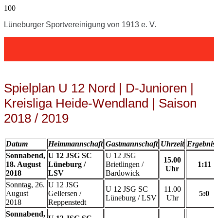
Lüneburger Sportvereinigung von 1913 e. V.
Spielplan U 12 Nord | D-Junioren |
Kreisliga Heide-Wendland | Saison
2018 / 2019
Datum
Heimmannschaft
Gastmannschaft
Uhrzeit
Ergebnis
Sonnabend,
U 12 JSG SC
U 12 JSG
15.00
18. August
Lüneburg /
Brietlingen /
1:11
Uhr
2018
LSV
Bardowick
Sonntag, 26.
U 12 JSG
U 12 JSG SC
11.00
August
Gellersen /
5:0
Lüneburg / LSV
Uhr
2018
Reppenstedt
Sonnabend,