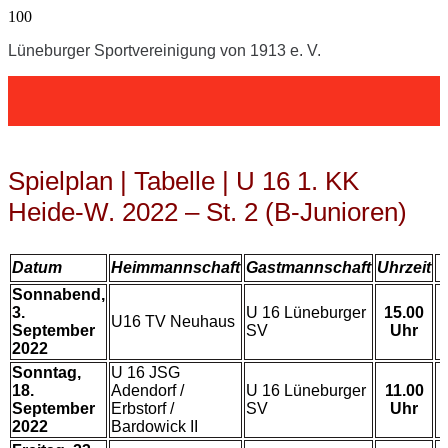
Lüneburger Sportvereinigung von 1913 e. V.
Spielplan | Tabelle | U 16 1. KK
Heide-W. 2022 – St. 2 (B-Junioren)
Datum
Heimmannschaft
Gastmannschaft
Uhrzeit
Sonnabend,
3.
U 16 Lüneburger
15.00
U16 TV Neuhaus
September
SV
Uhr
2022
Sonntag,
U 16 JSG
18.
Adendorf /
U 16 Lüneburger
11.00
September
Erbstorf /
SV
Uhr
2022
Bardowick II