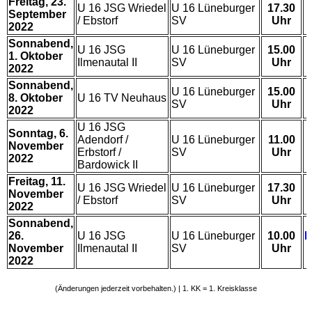
Freitag, 23.
U 16 JSG Wriedel
U 16 Lüneburger
17.30
September
/ Ebstorf
SV
Uhr
2022
Sonnabend,
U 16 JSG
U 16 Lüneburger
15.00
1. Oktober
Ilmenautal II
SV
Uhr
2022
Sonnabend,
U 16 Lüneburger
15.00
8. Oktober
U 16 TV Neuhaus
SV
Uhr
2022
U 16 JSG
Sonntag, 6.
Adendorf /
U 16 Lüneburger
11.00
November
Erbstorf /
SV
Uhr
2022
Bardowick II
Freitag, 11.
U 16 JSG Wriedel
U 16 Lüneburger
17.30
November
/ Ebstorf
SV
Uhr
2022
Sonnabend,
26.
U 16 JSG
U 16 Lüneburger
10.00
N
November
Ilmenautal II
SV
Uhr
2022
(Änderungen jederzeit vorbehalten.) | 1. KK = 1. Kreisklasse