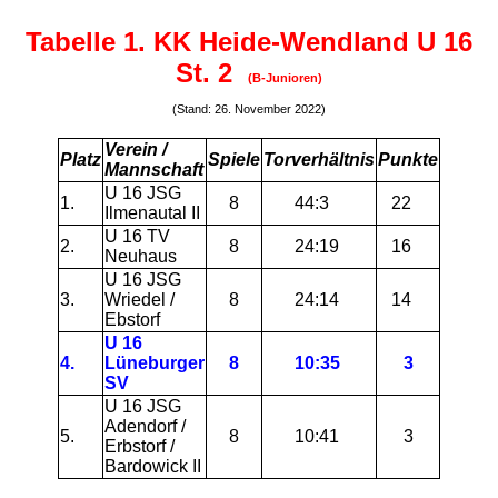
Tabelle 1. KK Heide-Wendland U 16
St. 2
(B-Junioren)
(Stand: 26. November 2022)
Verein /
Platz
Spiele
Torverhältnis
Punkte
Mannschaft
U 16 JSG
1.
8
44:3
22
Ilmenautal II
U 16 TV
2.
8
24:19
16
Neuhaus
U 16 JSG
3.
Wriedel /
8
24:14
14
Ebstorf
U 16
4.
Lüneburger
8
10:35
3
SV
U 16 JSG
Adendorf /
5.
8
10:41
3
Erbstorf /
Bardowick II