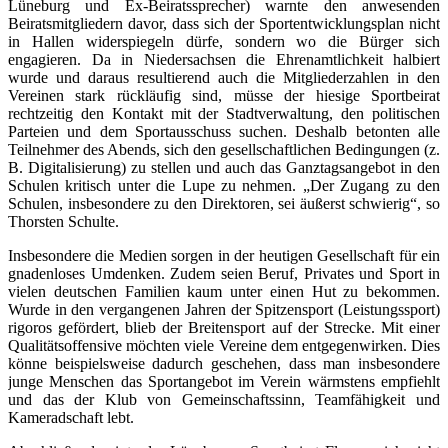
Lüneburg und Ex-Beiratssprecher) warnte den anwesenden
Beiratsmitgliedern davor, dass sich der Sportentwicklungsplan nicht
in Hallen widerspiegeln dürfe, sondern wo die Bürger sich
engagieren. Da in Niedersachsen die Ehrenamtlichkeit halbiert
wurde und daraus resultierend auch die Mitgliederzahlen in den
Vereinen stark rückläufig sind, müsse der hiesige Sportbeirat
rechtzeitig den Kontakt mit der Stadtverwaltung, den politischen
Parteien und dem Sportausschuss suchen. Deshalb betonten alle
Teilnehmer des Abends, sich den gesellschaftlichen Bedingungen (z.
B. Digitalisierung) zu stellen und auch das Ganztagsangebot in den
Schulen kritisch unter die Lupe zu nehmen. „Der Zugang zu den
Schulen, insbesondere zu den Direktoren, sei äußerst schwierig“, so
Thorsten Schulte.
Insbesondere die Medien sorgen in der heutigen Gesellschaft für ein
gnadenloses Umdenken. Zudem seien Beruf, Privates und Sport in
vielen deutschen Familien kaum unter einen Hut zu bekommen.
Wurde in den vergangenen Jahren der Spitzensport (Leistungssport)
rigoros gefördert, blieb der Breitensport auf der Strecke. Mit einer
Qualitätsoffensive möchten viele Vereine dem entgegenwirken. Dies
könne beispielsweise dadurch geschehen, dass man insbesondere
junge Menschen das Sportangebot im Verein wärmstens empfiehlt
und das der Klub von Gemeinschaftssinn, Teamfähigkeit und
Kameradschaft lebt.