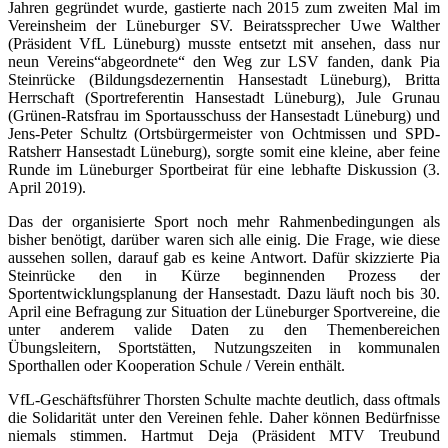
Jahren gegründet wurde, gastierte nach 2015 zum zweiten Mal im
Vereinsheim der Lüneburger SV. Beiratssprecher Uwe Walther
(Präsident VfL Lüneburg) musste entsetzt mit ansehen, dass nur
neun Vereins“abgeordnete“ den Weg zur LSV fanden, dank Pia
Steinrücke (Bildungsdezernentin Hansestadt Lüneburg), Britta
Herrschaft (Sportreferentin Hansestadt Lüneburg), Jule Grunau
(Grünen-Ratsfrau im Sportausschuss der Hansestadt Lüneburg) und
Jens-Peter Schultz (Ortsbürgermeister von Ochtmissen und SPD-
Ratsherr Hansestadt Lüneburg), sorgte somit eine kleine, aber feine
Runde im Lüneburger Sportbeirat für eine lebhafte Diskussion (3.
April 2019).
Das der organisierte Sport noch mehr Rahmenbedingungen als
bisher benötigt, darüber waren sich alle einig. Die Frage, wie diese
aussehen sollen, darauf gab es keine Antwort. Dafür skizzierte Pia
Steinrücke den in Kürze beginnenden Prozess der
Sportentwicklungsplanung der Hansestadt. Dazu läuft noch bis 30.
April eine Befragung zur Situation der Lüneburger Sportvereine, die
unter anderem valide Daten zu den Themenbereichen
Übungsleitern, Sportstätten, Nutzungszeiten in kommunalen
Sporthallen oder Kooperation Schule / Verein enthält.
VfL-Geschäftsführer Thorsten Schulte machte deutlich, dass oftmals
die Solidarität unter den Vereinen fehle. Daher können Bedürfnisse
niemals stimmen. Hartmut Deja (Präsident MTV Treubund