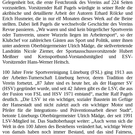
Gelegenheit bot, die erste Festchronik des Vereins auf 224 Seiten
vorzustellen. Vorsitzender Ralf Pagels würdigte in seiner Rede die
akribische und detaillierte Arbeit der Autoren Erhard Rölcke und
Erich Husmeier, die in nur elf Monaten dieses Werk auf die Beine
stellten. Dabei ließ Pagels die wechselvolle Geschichte des Vereins
Revue passieren. „Wir waren und sind kein bürgerlicher Sportverein
oder Turnverein, unsere Wurzeln liegen im Arbeitersport“, so der
Klubchef vor zahlreichen Gästen aus Sport und Politik, unter ihnen
unter anderem Oberbürgermeister Ulrich Mädge, die stellvertretende
Landrätin Nicole Ziemer, der Sportausschussvorsitzende Hubert
Meißner und Kreissportbund-Vorstandsmitglied und ESV-
Vorsitzender Hans-Werner Heitsch.
100 Jahre Freie Sportvereinigung Lüneburg (FSL) ging 1913 aus
der Arbeiter-Turnerschaft Lüneburg hervor, deren Tradition der
Verein fortsetzt. „87 Jahre sind es heute her, als der Hagener SV
(HSV) gegründet wurde, und seit 42 Jahren gibt es die LSV, die aus
der Fusion von FSL und HSV 1971 entstand“, machte Ralf Pagels
deutlich. „Die LSV ist ein wichtiger, sozialer Baustein im Gefüge
der Hansestadt und nicht zuletzt auch ein wichtiger Motor und
Pfeiler für die Integrations- und Präventionsarbeit dieser Stadt“,
betonte Lüneburgs Oberbürgermeister Ulrich Mädge, der seit 1991
LSV-Mitglied ist. Das Stadtoberhaupt weiter: „Auch wenn sich die
Welt in den 100 Jahren des Bestehens verändert hat, wichtige Werte
von damals haben noch immer Bestand, und das sind Fairness,