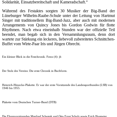
Solidarität, Einsatzbereitschaft und Kameradschaft.“
Während des Festaktes sorgten 30 Musiker der Big-Band der
Lüneburger Wilhelm-Raabe-Schule unter der Leitung von Hartmut
Singer mit traditionellem Big-Band-Jazz, aber auch mit modernen
Arrangements von Quincy Jones bis Gordon Godwin für flotte
Rhythmen. Nach etwa eineinhalb Stunden war der offizielle Teil
beendet, man begab sich in den Versammlungsraum, denn dort
wartete zur Stärkung ein leckeres, liebevoll zubereitetes Schnittchen-
Buffet vom Wirte-Paar Iris und Jürgen Obrecht.
Ein kleiner Blick in die Festchronik. Fotos (4): jb
Der Stolz des Vereins: Die erste Chronik in Buchform.
Heinrich-Hünecke-Plakette. Er war der erste Vorsitzende des Landessportbundes (LSB) von
1946 bis 1955.
Plakette vom Deutschen Turner-Bund (DTB)
Die Ehrenvorsitzenden Manfred Schestak und Otto Ernst Schulz sowie Erich Husmeier,