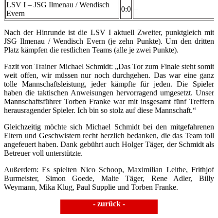
LSV I – JSG Ilmenau / Wendisch
0:0
–
Evern
Nach der Hinrunde ist die LSV I aktuell Zweiter, punktgleich mit
JSG Ilmenau / Wendisch Evern (je zehn Punkte). Um den dritten
Platz kämpfen die restlichen Teams (alle je zwei Punkte).
Fazit von Trainer Michael Schmidt: „Das Tor zum Finale steht somit
weit offen, wir müssen nur noch durchgehen. Das war eine ganz
tolle Mannschaftsleistung, jeder kämpfte für jeden. Die Spieler
haben die taktischen Anweisungen hervorragend umgesetzt. Unser
Mannschaftsführer Torben Franke war mit insgesamt fünf Treffern
herausragender Spieler. Ich bin so stolz auf diese Mannschaft.“
Gleichzeitig möchte sich Michael Schmidt bei den mitgefahrenen
Eltern und Geschwistern recht herzlich bedanken, die das Team toll
angefeuert haben. Dank gebührt auch Holger Täger, der Schmidt als
Betreuer voll unterstützte.
Außerdem: Es spielten Nico Schoop, Maximilian Leithe, Frithjof
Burmeister, Simon Goede, Malte Täger, Rene Adler, Billy
Weymann, Mika Klug, Paul Supplie und Torben Franke.
- zurück -