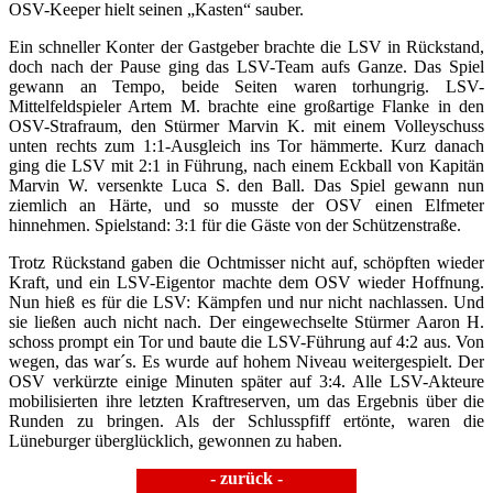
OSV-Keeper hielt seinen „Kasten“ sauber.
Ein schneller Konter der Gastgeber brachte die LSV in Rückstand,
doch nach der Pause ging das LSV-Team aufs Ganze. Das Spiel
gewann an Tempo, beide Seiten waren torhungrig. LSV-
Mittelfeldspieler Artem M. brachte eine großartige Flanke in den
OSV-Strafraum, den Stürmer Marvin K. mit einem Volleyschuss
unten rechts zum 1:1-Ausgleich ins Tor hämmerte. Kurz danach
ging die LSV mit 2:1 in Führung, nach einem Eckball von Kapitän
Marvin W. versenkte Luca S. den Ball. Das Spiel gewann nun
ziemlich an Härte, und so musste der OSV einen Elfmeter
hinnehmen. Spielstand: 3:1 für die Gäste von der Schützenstraße.
Trotz Rückstand gaben die Ochtmisser nicht auf, schöpften wieder
Kraft, und ein LSV-Eigentor machte dem OSV wieder Hoffnung.
Nun hieß es für die LSV: Kämpfen und nur nicht nachlassen. Und
sie ließen auch nicht nach. Der eingewechselte Stürmer Aaron H.
schoss prompt ein Tor und baute die LSV-Führung auf 4:2 aus. Von
wegen, das war´s. Es wurde auf hohem Niveau weitergespielt. Der
OSV verkürzte einige Minuten später auf 3:4. Alle LSV-Akteure
mobilisierten ihre letzten Kraftreserven, um das Ergebnis über die
Runden zu bringen. Als der Schlusspfiff ertönte, waren die
Lüneburger überglücklich, gewonnen zu haben.
- zurück -